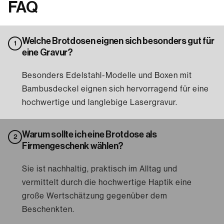
FAQ
Welche Brotdosen eignen sich besonders gut für
1
eine Gravur?
Besonders Edelstahl-Modelle und Boxen mit
Bambusdeckel eignen sich hervorragend für eine
hochwertige und langlebige Lasergravur.
Warum sollte ich eine Brotdose als
2
Firmengeschenk wählen?
Sie ist nachhaltig, praktisch im Alltag und
vermittelt durch die hochwertige Haptik eine
große Wertschätzung gegenüber dem
Beschenkten.