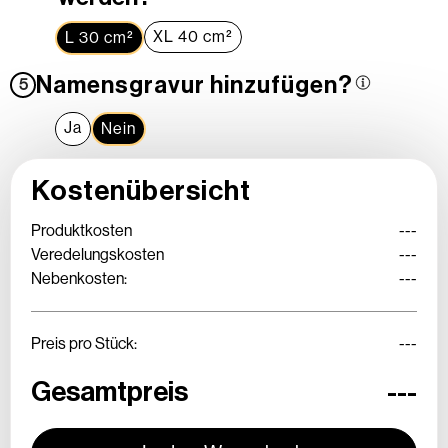
XL 40 cm²
L 30 cm²
Namensgravur hinzufügen?
5
Ja
Nein
Kostenübersicht
Produktkosten
---
Veredelungskosten
---
Nebenkosten:
---
Preis pro Stück:
---
Gesamtpreis
---