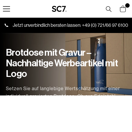
Skip to content
📞
Jetzt unverbindlich beraten lassen:
+49 (0) 721/66 97 6100
Brotdose mit Gravur –
Nachhaltige Werbeartikel mit
Logo
Setzen Sie auf langlebige Wertschätzung mit einer
individuell gravierten Brotdose. Ob aus Edelstahl
oder mit nachhaltigem Bambusdeckel – perfekt
veredelt mit Ihrem Firmenlogo oder Einzelnamen für
Mitarbeiter und Kunden.