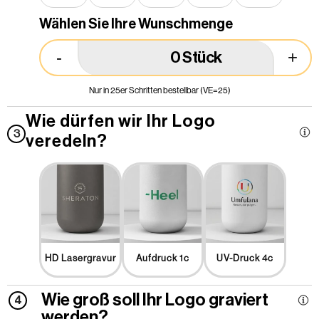
Wählen Sie Ihre Wunschmenge
-
+
Stück
Nur in 25er Schritten bestellbar (VE=25)
Wie dürfen wir Ihr Logo
3
veredeln?
HD Lasergravur
Aufdruck 1c
UV-Druck 4c
Wie groß soll Ihr Logo graviert
4
werden?