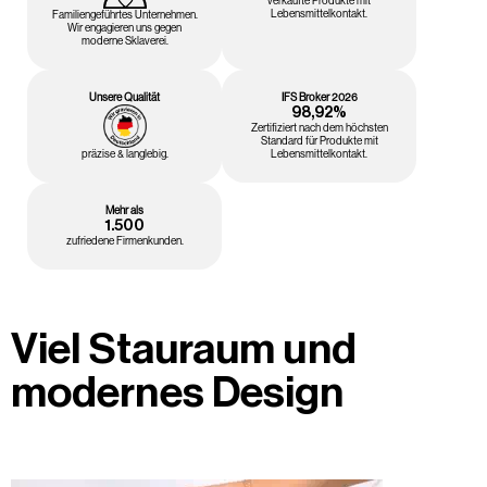
verkaufte Produkte mit
Lebensmittelkontakt.
Familiengeführtes Unternehmen.
Wir engagieren uns gegen
moderne Sklaverei.
Unsere Qualität
IFS Broker 2026
98,92%
Zertifiziert nach dem höchsten
Standard für Produkte mit
präzise & langlebig.
Lebensmittelkontakt.
Mehr als
1.500
zufriedene Firmenkunden.
Viel Stauraum und
modernes Design