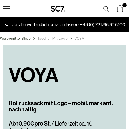
Skip to content
📞
Jetzt unverbindlich beraten lassen:
+49 (0) 721/66 97 6100
Werbemittel Shop
Taschen Mit Logo
VOYA
VOYA
Rollrucksack mit Logo – mobil. markant.
nachhaltig.
Ab 10,90€ pro St.
/ Lieferzeit ca. 10