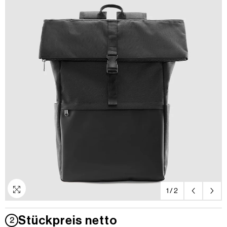
1
/
2
Stückpreis netto
2