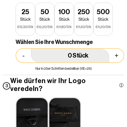
25
50
100
250
500
Stück
Stück
Stück
Stück
Stück
€13,30/Stk
€12,20/Stk
€11,80/Stk
€11,50/Stk
€11,20/Stk
Wählen Sie Ihre Wunschmenge
-
+
Stück
Nur in 25er Schritten bestellbar (VE=25)
Wie dürfen wir Ihr Logo
3
veredeln?