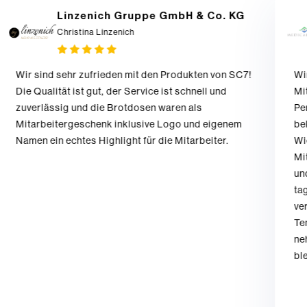
Linzenich Gruppe GmbH & Co. KG
Medi
Christina Linzenich
Swen
ind sehr zufrieden mit den Produkten von SC7!
Wir haben 
ualität ist gut, der Service ist schnell und
Mitarbeite
rlässig und die Brotdosen waren als
Personalka
rbeitergeschenk inklusive Logo und eigenem
bekommt je
 ein echtes Highlight für die Mitarbeiter.
Wiessee so
Mitarbeiter
und hochwe
tagtäglich 
verschieden
Temperaturb
nehme die 
bleibt das 